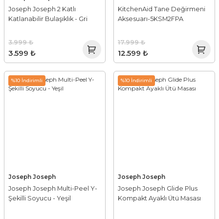
Joseph Joseph 2 Katlı
KitchenAid Tane Değirmeni
Katlanabilir Bulaşıklık - Gri
Aksesuarı-5KSM2FPA
3.999 ₺
17.999 ₺
3.599 ₺
12.599 ₺
%10 İndirimli
%10 İndirimli
Joseph Joseph
Joseph Joseph
Joseph Joseph Multi-Peel Y-
Joseph Joseph Glide Plus
Şekilli Soyucu - Yeşil
Kompakt Ayaklı Ütü Masası