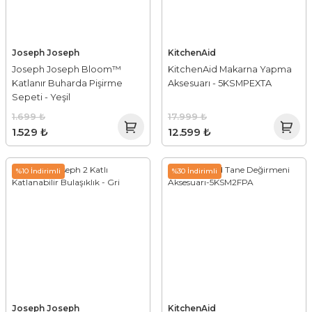
Joseph Joseph
KitchenAid
Joseph Joseph Bloom™
KitchenAid Makarna Yapma
Katlanır Buharda Pişirme
Aksesuarı - 5KSMPEXTA
Sepeti - Yeşil
1.699 ₺
17.999 ₺
1.529 ₺
12.599 ₺
%10 İndirimli
%30 İndirimli
Joseph Joseph
KitchenAid