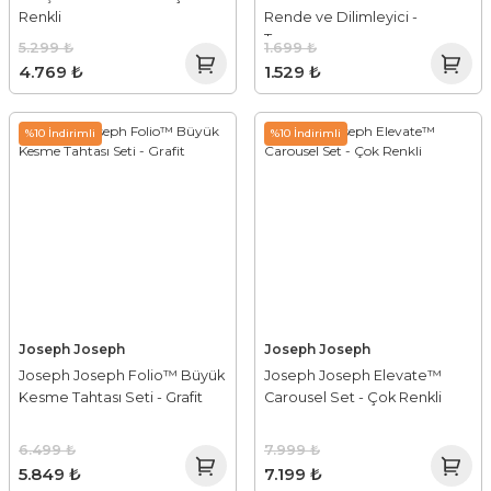
Renkli
Rende ve Dilimleyici -
Turuncu
5.299 ₺
1.699 ₺
4.769 ₺
1.529 ₺
%10 İndirimli
%10 İndirimli
Joseph Joseph
Joseph Joseph
Joseph Joseph Folio™ Büyük
Joseph Joseph Elevate™
Kesme Tahtası Seti - Grafit
Carousel Set - Çok Renkli
6.499 ₺
7.999 ₺
5.849 ₺
7.199 ₺