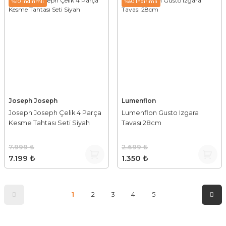
%10 İndirimli
%50 İndirimli
Joseph Joseph
Lumenflon
Joseph Joseph Çelik 4 Parça
Lumenflon Gusto Izgara
Kesme Tahtası Seti Siyah
Tavası 28cm
7.999 ₺
2.699 ₺
7.199 ₺
1.350 ₺
1
2
3
4
5