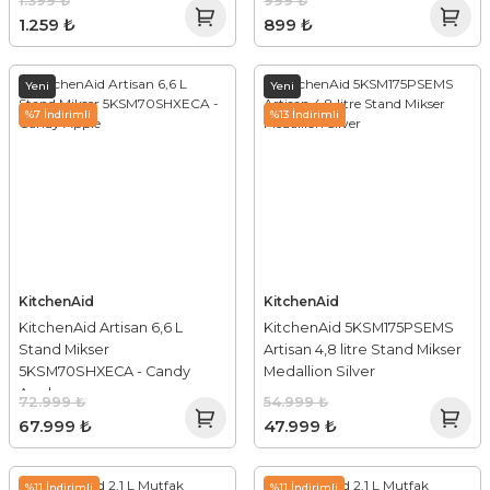
1.399 ₺
999 ₺
1.259 ₺
899 ₺
Yeni
Yeni
%7 İndirimli
%13 İndirimli
KitchenAid
KitchenAid
KitchenAid Artisan 6,6 L
KitchenAid 5KSM175PSEMS
Stand Mikser
Artisan 4,8 litre Stand Mikser
5KSM70SHXECA - Candy
Medallion Silver
Apple
72.999 ₺
54.999 ₺
67.999 ₺
47.999 ₺
%11 İndirimli
%11 İndirimli