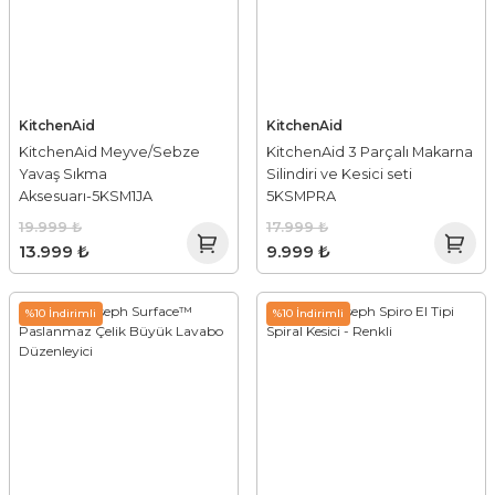
KitchenAid
KitchenAid
KitchenAid Meyve/Sebze
KitchenAid 3 Parçalı Makarna
Yavaş Sıkma
Silindiri ve Kesici seti
Aksesuarı-5KSM1JA
5KSMPRA
19.999 ₺
17.999 ₺
13.999 ₺
9.999 ₺
%10 İndirimli
%10 İndirimli