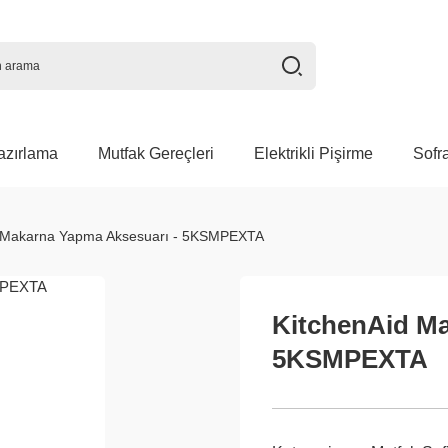
azırlama
Mutfak Gereçleri
Elektrikli Pişirme
Sofr
d Makarna Yapma Aksesuarı - 5KSMPEXTA
KitchenAid Ma
5KSMPEXTA