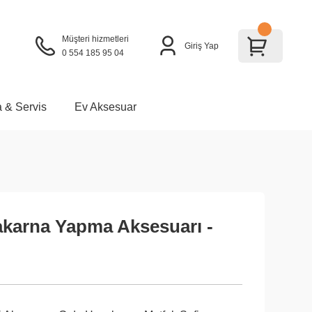
Müşteri hizmetleri
Giriş Yap
0 554 185 95 04
a & Servis
Ev Aksesuar
karna Yapma Aksesuarı -