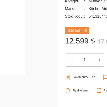
Kategori
Mutfak Şef
Marka
KitchenAi
Stok Kodu
54131844
%30 İndirimli
12.599 ₺
17.
Fiyatı Alarmı
Pa