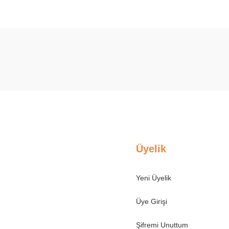
Ürün hakkında henüz soru sorulmamış.
Bu ürüne ilk yorumu siz yapın!
Soru Sor
Yorum Yaz
Üyelik
Yeni Üyelik
Üye Girişi
Şifremi Unuttum