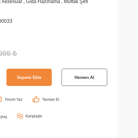
i Aksesuar
,
Gıda Hazırlama
,
Mutfak Şefi
d
00033
999 ₺
Sepete Ekle
Hemen Al
Yorum Yaz
Tavsiye Et
Karşılaştır
ylaş