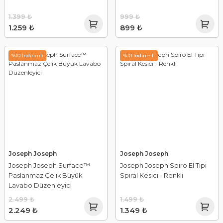
1.399 ₺
999 ₺
1.259 ₺
899 ₺
%10 İndirimli
%10 İndirimli
Joseph Joseph
Joseph Joseph
Joseph Joseph Surface™
Joseph Joseph Spiro El Tipi
Paslanmaz Çelik Büyük
Spiral Kesici - Renkli
Lavabo Düzenleyici
2.499 ₺
1.499 ₺
2.249 ₺
1.349 ₺