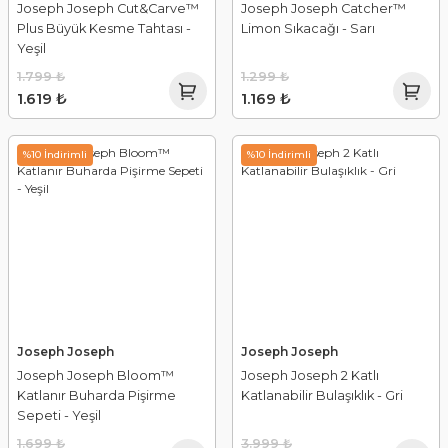
Joseph Joseph Cut&Carve™
Joseph Joseph Catcher™
Plus Büyük Kesme Tahtası -
Limon Sıkacağı - Sarı
Yeşil
1.799 ₺
1.299 ₺
1.619 ₺
1.169 ₺
%10 İndirimli
%10 İndirimli
Joseph Joseph
Joseph Joseph
Joseph Joseph Bloom™
Joseph Joseph 2 Katlı
Katlanır Buharda Pişirme
Katlanabilir Bulaşıklık - Gri
Sepeti - Yeşil
1.699 ₺
3.999 ₺