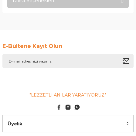
Taksit Seçenekleri
Yorum Yaz
Ürün hakkında henüz soru sorulmamış.
Soru Sor
E-Bültene Kayıt Olun
"LEZZETLİ ANILAR YARATIYORUZ."
Üyelik