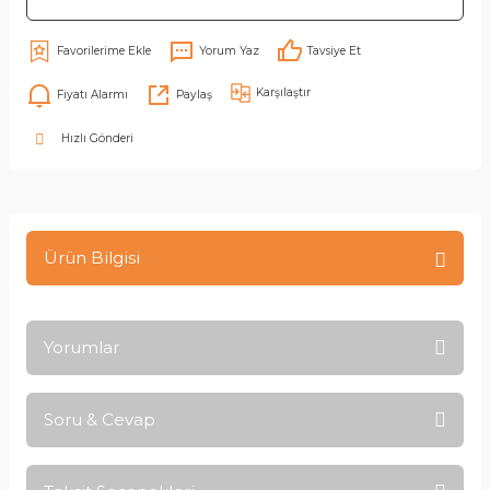
Yorum Yaz
Tavsiye Et
Karşılaştır
Fiyatı Alarmı
Paylaş
Hızlı Gönderi
Ürün Bilgisi
Yorumlar
Soru & Cevap
Bu ürüne ilk yorumu siz yapın!