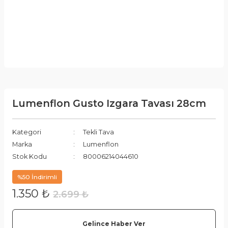
Lumenflon Gusto Izgara Tavası 28cm
Kategori
Tekli Tava
Marka
Lumenflon
Stok Kodu
80006214044610
%50 İndirimli
1.350 ₺
2.699 ₺
Gelince Haber Ver