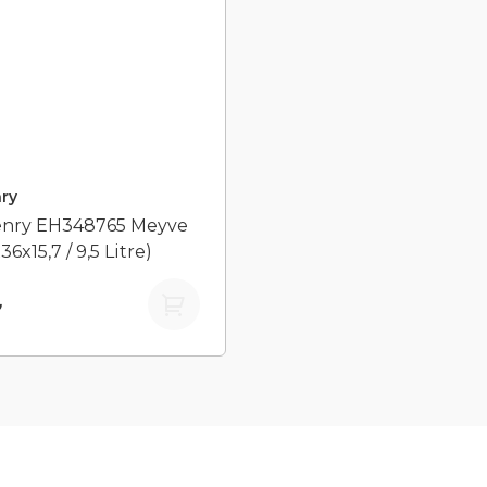
ry
enry EH348765 Meyve
36x15,7 / 9,5 Litre)
₺