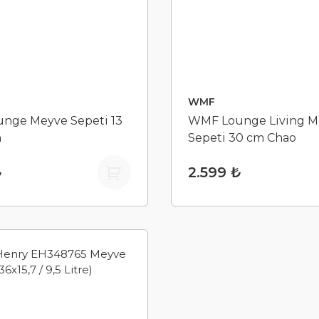
WMF
nge Meyve Sepeti 13
WMF Lounge Living M
n
Sepeti 30 cm Chao
₺
2.599 ₺