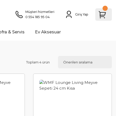
Müşteri hizmetleri
Giriş Yap
0 554 185 95 04
ofra & Servis
Ev Aksesuar
Toplam 4 ürün