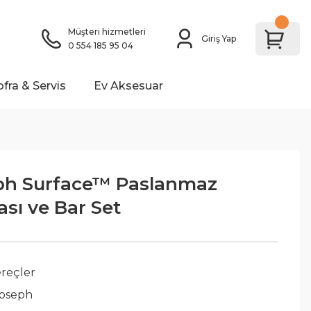
Müşteri hizmetleri
Giriş Yap
0 554 185 95 04
ofra & Servis
Ev Aksesuar
ph Surface™ Paslanmaz
ı ve Bar Set
reçler
Joseph