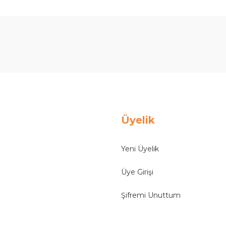
Ürün hakkında henüz soru sorulmamış.
Bu ürüne ilk yorumu siz yapın!
Yorum Yaz
Soru Sor
Üyelik
Yeni Üyelik
Üye Girişi
Şifremi Unuttum