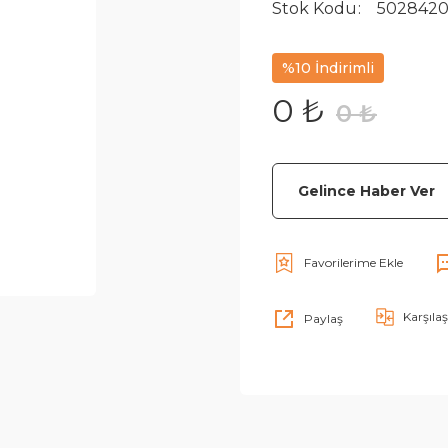
Stok Kodu
5028420
%10 İndirimli
0 ₺
0 ₺
Gelince Haber Ver
Karşılaş
Paylaş