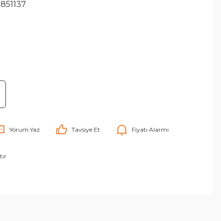
851137
Yorum Yaz
Tavsiye Et
Fiyatı Alarmı
tır