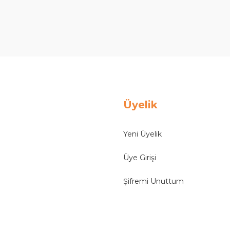
Ürün hakkında henüz soru sorulmamış.
Bu ürüne ilk yorumu siz yapın!
Yorum Yaz
Soru Sor
Üyelik
Yeni Üyelik
Üye Girişi
Şifremi Unuttum