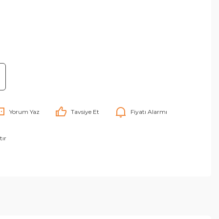
Yorum Yaz
Tavsiye Et
Fiyatı Alarmı
tır