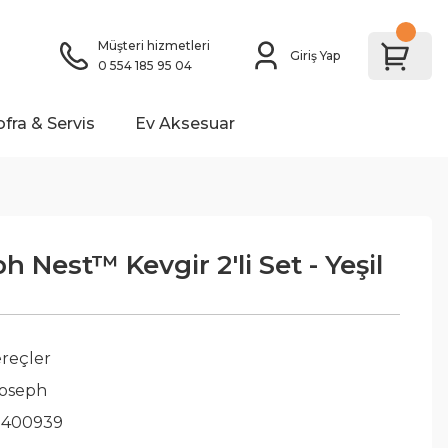
Müşteri hizmetleri
Giriş Yap
0 554 185 95 04
ofra & Servis
Ev Aksesuar
 Nest™ Kevgir 2'li Set - Yeşil
reçler
Joseph
0400939