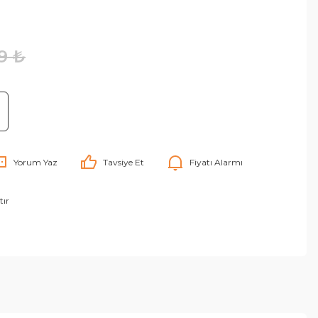
9 ₺
Yorum Yaz
Tavsiye Et
Fiyatı Alarmı
tır