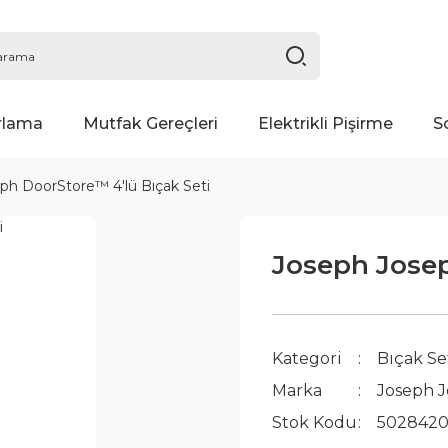
rlama
Mutfak Gereçleri
Elektrikli Pişirme
S
ph DoorStore™ 4'lü Bıçak Seti
Joseph Josep
Kategori
Bıçak Se
Marka
Joseph 
Stok Kodu
5028420