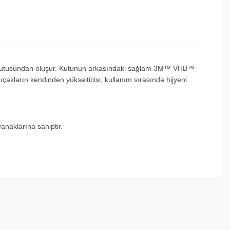
lama kutusundan oluşur. Kutunun arkasındaki sağlam 3M™ VHB™
çakların kendinden yükselticisi, kullanım sırasında hijyeni
anaklarına sahiptir.