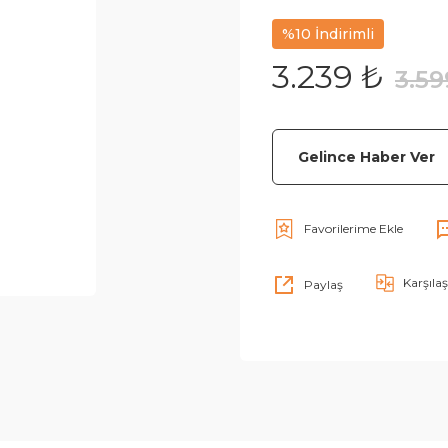
%10 İndirimli
3.239 ₺
3.59
Gelince Haber Ver
Karşılaş
Paylaş