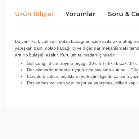
Ürün Bilgisi
Yorumlar
Soru & C
Bu yenilikçi bıçak seti, dolap kapağının içine asılarak mutfa
yapışkan bant, dolap kapağı içi ve diğer dar mekânlardaki temiz 
arttırıp bulaşığı azaltır. Kurulum talimatları içindedir.
Set içeriği: 8 cm Soyma bıçağı, 10 cm Tırtıklı bıçak, 14 
Dar alanlarda montaja uygun ince saklama kutusu Güçlü
Elevate bıçaklar, bıçakların yerleştirildiğinde çalışma yü
Paslanmaz çelikten yapılmıştır ve yapışmaz, silikon kaplı 