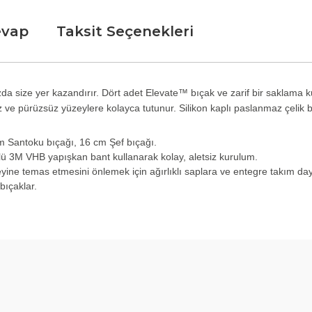
evap
Taksit Seçenekleri
ğınızda size yer kazandırır. Dört adet Elevate™ bıçak ve zarif bir sak
ve pürüzsüz yüzeylere kolayca tutunur. Silikon kaplı paslanmaz çelik bı
cm Santoku bıçağı, 16 cm Şef bıçağı.
 3M VHB yapışkan bant kullanarak kolay, aletsiz kurulum.
zeyine temas etmesini önlemek için ağırlıklı saplara ve entegre takım day
bıçaklar.
Ürün hakkında henüz soru sorulmamış.
Bu ürüne ilk yorumu siz yapın!
Yorum Yaz
Soru Sor