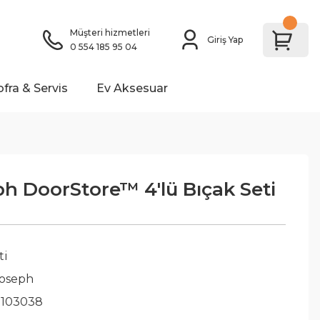
Müşteri hizmetleri
Giriş Yap
0 554 185 95 04
ofra & Servis
Ev Aksesuar
h DoorStore™ 4'lü Bıçak Seti
ti
Joseph
103038