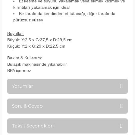
Et kesme ve suyunu yakalamak veya ekmek kesmek ve
kırıntıları yakalamak için ideal
Bir tarafında kendinden et tutacağı, diğer tarafında
pürüzsüz yüzey
Boyutlar:
Büyük: Y:2,5 x G:37,5 x D:29,5 cm
Küçük: Y:2 x G:29 x D:22,5 cm
Bakım & Kullanım:
Bulaşık makinesinde yıkanabilir
BPA içermez
Yorumlar
Soru & Cevap
Bu ürüne ilk yorumu siz yapın!
Taksit Seçenekleri
Yorum Yaz
Ürün hakkında henüz soru sorulmamış.