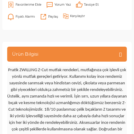
Yorum Yaz
Tavsiye Et
Karşılaştır
Fiyatı Alarmı
Paylaş
Ürün Bilgisi
Pratik ZWILLING Z-Cut mutfak rendeleri, mutfağınıza çok işlevli çok
yönlü mutfak gereçleri getiriyor. Kullanımı kolay ince rendemiz
sayesinde sarımsak veya hindistan cevizi, çikolata veya parmesan
gibi yiyecekleri oldukça zahmetsiz bir şekilde rendeleyebilirsiniz.
Üstelik, aynı zamanda hızlı ve verimli. İşin sırrı, uzun yıllara dayanan
bıçak ve kesme teknolojisi uzmanlığımızı döktüğümüz benzersiz Z-
Cut teknolojimizdir. 18/10 paslanmaz çelik bıçakların Z tasarımı ve
iki yönlü işlevselliği sayesinde daha az çabayla daha hızlı sonuçlar
için her iki yönde de rendeleyebilirsiniz. Aksesuarlar ince rendenin
çok çeşitli şekillerde kullanılmasına olanak sağlar. Doğrudan bir