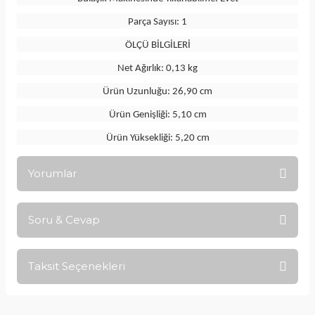
Parça Sayısı: 1
ÖLÇÜ BİLGİLERİ
Net Ağırlık: 0,13 kg
Ürün Uzunluğu: 26,90 cm
Ürün Genişliği: 5,10 cm
Ürün Yüksekliği: 5,20 cm
Yorumlar
Soru & Cevap
Bu ürüne ilk yorumu siz yapın!
Taksit Seçenekleri
Yorum Yaz
Ürün hakkında henüz soru sorulmamış.