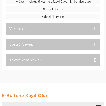
Mükemmel güçlü kesme yüzeyi Dayanıklı bambu yapı
Genişlik 25 cm
Yükseklik 19 cm
Yorumlar
Soru & Cevap
Bu ürüne ilk yorumu siz yapın!
Taksit Seçenekleri
Yorum Yaz
Ürün hakkında henüz soru sorulmamış.
Soru Sor
E-Bültene Kayıt Olun