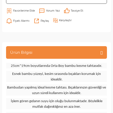
Yorum Yaz
Tavsiye Et
Karşılaştır
Fiyatı Alarmı
Paylaş
Ürün Bilgisi
25cm*19cm boyutlarında Orta Boy bambu kesme tahtasıdır.
Esnek bambu yüzeyi, kesim sırasında bıçakları korumak için
idealdir.
Bambudan yapılmış ideal kesme tahtası. Bıçaklarınızın güvenliği ve
uzun süreli kullanımı için idealdir.
İşlem gören gıdanın suyu için oluğu bulunmaktadır. Böylelikle
mutfak dağınıklığınız en aza iner.