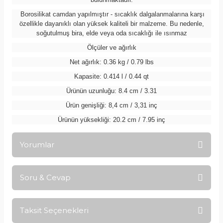
Borosilikat camdan yapılmıştır - sıcaklık dalgalanmalarına karşı
özellikle dayanıklı olan yüksek kaliteli bir malzeme. Bu nedenle,
soğutulmuş bira, elde veya oda sıcaklığı ile ısınmaz
Ölçüler ve ağırlık
Net ağırlık: 0.36 kg / 0.79 lbs
Kapasite: 0.414 l / 0.44 qt
Ürünün uzunluğu: 8.4 cm / 3.31
Ürün genişliği: 8,4 cm / 3,31 inç
Ürünün yüksekliği: 20.2 cm / 7.95 inç
Yorumlar
Soru & Cevap
Bu ürüne ilk yorumu siz yapın!
Taksit Seçenekleri
Yorum Yaz
Ürün hakkında henüz soru sorulmamış.