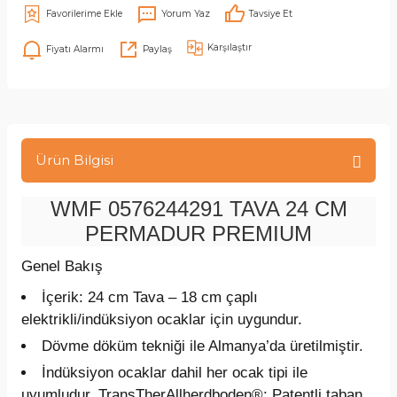
Yorum Yaz
Tavsiye Et
Karşılaştır
Fiyatı Alarmı
Paylaş
Ürün Bilgisi
WMF 0576244291 TAVA 24 CM
PERMADUR PREMIUM
Genel Bakış
İçerik:
24 cm Tava – 18 cm çaplı
elektrikli/indüksiyon ocaklar için uygundur.
Dövme döküm tekniği ile Almanya’da üretilmiştir.
İndüksiyon ocaklar dahil her ocak tipi ile
uyumludur. TransTherAllherdboden®: Patentli taban