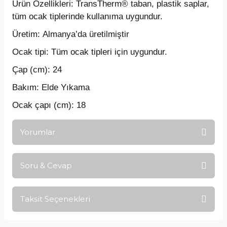
Ürün Özellikleri:
TransTherm® taban, plastik saplar,
tüm ocak tiplerinde kullanıma uygundur.
Üretim:
Almanya’da üretilmiştir
Ocak tipi:
Tüm ocak tipleri için uygundur.
Çap (cm): 24
Bakım: Elde Yıkama
Ocak çapı (cm): 18
Yorumlar
Soru & Cevap
Bu ürüne ilk yorumu siz yapın!
Taksit Seçenekleri
Yorum Yaz
Ürün hakkında henüz soru sorulmamış.