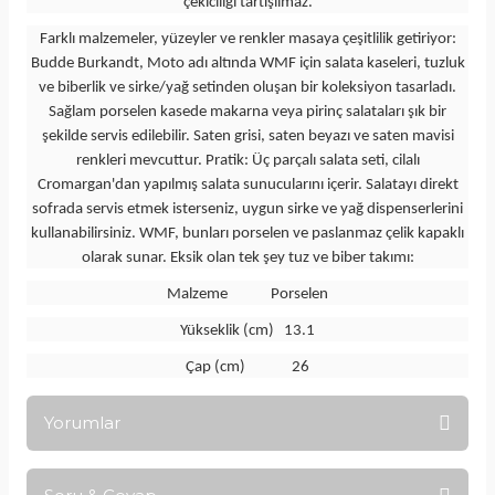
çekiciliği tartışılmaz.
Farklı malzemeler, yüzeyler ve renkler masaya çeşitlilik getiriyor:
Budde Burkandt, Moto adı altında WMF için salata kaseleri, tuzluk
ve biberlik ve sirke/yağ setinden oluşan bir koleksiyon tasarladı.
Sağlam porselen kasede makarna veya pirinç salataları şık bir
şekilde servis edilebilir. Saten grisi, saten beyazı ve saten mavisi
renkleri mevcuttur. Pratik: Üç parçalı salata seti, cilalı
Cromargan'dan yapılmış salata sunucularını içerir. Salatayı direkt
sofrada servis etmek isterseniz, uygun sirke ve yağ dispenserlerini
kullanabilirsiniz. WMF, bunları porselen ve paslanmaz çelik kapaklı
olarak sunar. Eksik olan tek şey tuz ve biber takımı:
Malzeme Porselen
Yükseklik (cm) 13.1
Çap (cm) 26
Yorumlar