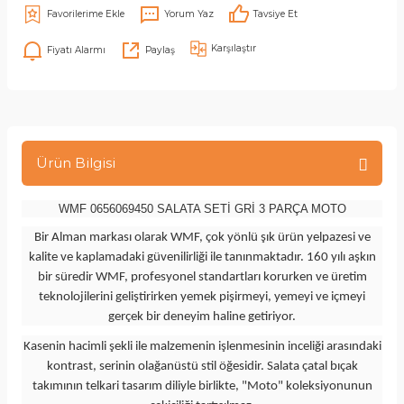
Yorum Yaz
Tavsiye Et
Karşılaştır
Fiyatı Alarmı
Paylaş
Ürün Bilgisi
WMF 0656069450 SALATA SETİ GRİ 3 PARÇA MOTO
Bir Alman markası olarak WMF, çok yönlü şık ürün yelpazesi ve
kalite ve kaplamadaki güvenilirliği ile tanınmaktadır. 160 yılı aşkın
bir süredir WMF, profesyonel standartları korurken ve üretim
teknolojilerini geliştirirken yemek pişirmeyi, yemeyi ve içmeyi
gerçek bir deneyim haline getiriyor.
Kasenin hacimli şekli ile malzemenin işlenmesinin inceliği arasındaki
kontrast, serinin olağanüstü stil öğesidir. Salata çatal bıçak
takımının telkari tasarım diliyle birlikte, "Moto" koleksiyonunun