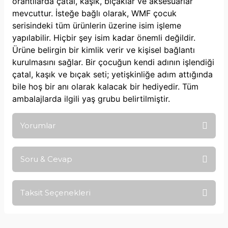
orantılarda çatal, kaşık, bıçaklar ve aksesuarlar
mevcuttur. İsteğe bağlı olarak, WMF çocuk
serisindeki tüm ürünlerin üzerine isim işleme
yapılabilir. Hiçbir şey isim kadar önemli değildir.
Ürüne belirgin bir kimlik verir ve kişisel bağlantı
kurulmasını sağlar. Bir çocuğun kendi adının işlendiği
çatal, kaşık ve bıçak seti; yetişkinliğe adım attığında
bile hoş bir anı olarak kalacak bir hediyedir. Tüm
ambalajlarda ilgili yaş grubu belirtilmiştir.
Yorumlar
Soru & Cevap
Bu ürüne ilk yorumu siz yapın!
Taksit Seçenekleri
Yorum Yaz
Ürün hakkında henüz soru sorulmamış.