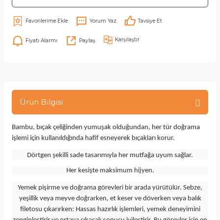
Yorum Yaz
Tavsiye Et
Karşılaştır
Fiyatı Alarmı
Paylaş
Ürün Bilgisi
Bambu, bıçak çeliğinden yumuşak olduğundan, her tür doğrama
işlemi için kullanıldığında hafif esneyerek bıçakları korur.
Dörtgen şekilli sade tasarımıyla her mutfağa uyum sağlar.
Her kesişte maksimum hijyen.
Yemek pişirme ve doğrama görevleri bir arada yürütülür. Sebze,
yeşillik veya meyve doğrarken, et keser ve döverken veya balık
filetosu çıkarırken: Hassas hazırlık işlemleri, yemek deneyimini