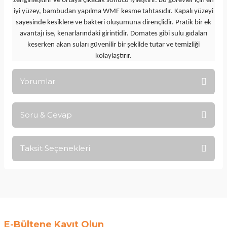
zenginleştirir ve ortaya çıkacak sonucu iyileştirir. Bu görevler için en
iyi yüzey, bambudan yapılma WMF kesme tahtasıdır. Kapalı yüzeyi
sayesinde kesiklere ve bakteri oluşumuna dirençlidir. Pratik bir ek
avantajı ise, kenarlarındaki girintidir. Domates gibi sulu gıdaları
keserken akan suları güvenilir bir şekilde tutar ve temizliği
kolaylaştırır.
Yorumlar
Soru & Cevap
Bu ürüne ilk yorumu siz yapın!
Taksit Seçenekleri
Yorum Yaz
Ürün hakkında henüz soru sorulmamış.
Soru Sor
E-Bültene Kayıt Olun