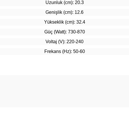
Uzunluk (cm):
20.3
Genişlik (cm):
12.6
Yükseklik (cm):
32.4
Güç (Watt):
730-870
Voltaj (V):
220-240
Frekans (Hz):
50-60
Ürün hakkında henüz soru sorulmamış.
Bu ürüne ilk yorumu siz yapın!
Yorum Yaz
Soru Sor