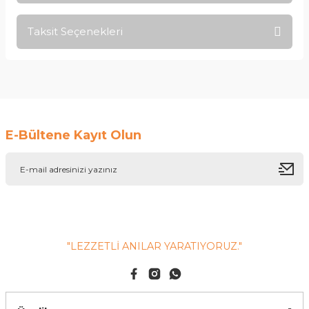
Taksit Seçenekleri
Yorum Yaz
Ürün hakkında henüz soru sorulmamış.
Soru Sor
E-Bültene Kayıt Olun
"LEZZETLİ ANILAR YARATIYORUZ."