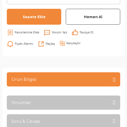
Sepete Ekle
Hemen Al
Yorum Yaz
Tavsiye Et
Karşılaştır
Fiyatı Alarmı
Paylaş
Ürün Bilgisi
Yorumlar
Soru & Cevap
Bu ürüne ilk yorumu siz yapın!