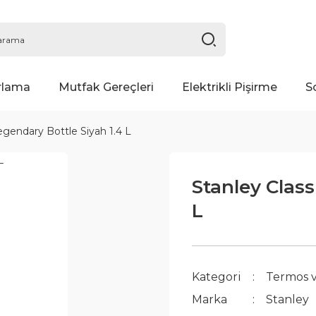
rlama
Mutfak Gereçleri
Elektrikli Pişirme
S
egendary Bottle Siyah 1.4 L
Stanley Class
L
Kategori
Termos 
Marka
Stanley