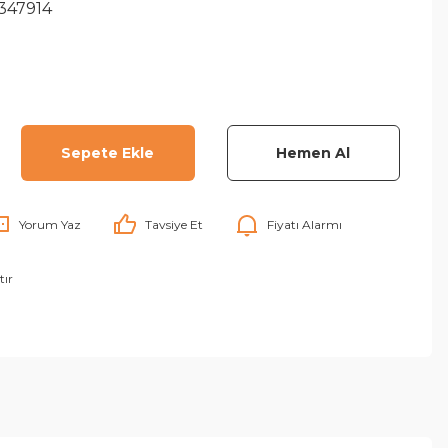
347914
Sepete Ekle
Hemen Al
Yorum Yaz
Tavsiye Et
Fiyatı Alarmı
tır