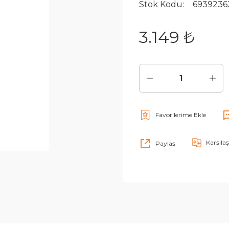
Stok Kodu
6939236
3.149 ₺
Karşılaş
Paylaş