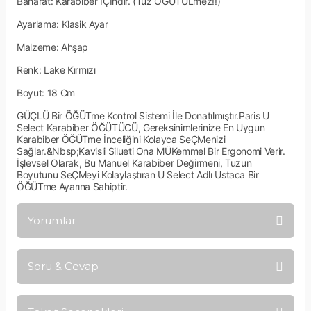
Baharat: Karabiber İÇİndir. (Tuz ÖĞÜTÜLmez!!)
Ayarlama: Klasik Ayar
Malzeme: Ahşap
Renk: Lake Kırmızı
Boyut: 18 Cm
GÜÇLÜ Bir ÖĞÜTme Kontrol Sistemi İle Donatılmıştır.Paris U
Select Karabiber ÖĞÜTÜCÜ, Gereksinimlerinize En Uygun
Karabiber ÖĞÜTme İnceliğini Kolayca SeÇMenizi
Sağlar.&Nbsp;Kavisli Silueti Ona MÜKemmel Bir Ergonomi Verir.
İşlevsel Olarak, Bu Manuel Karabiber Değirmeni, Tuzun
Boyutunu SeÇMeyi Kolaylaştıran U Select Adlı Ustaca Bir
ÖĞÜTme Ayarına Sahiptir.
Yorumlar
Soru & Cevap
Bu ürüne ilk yorumu siz yapın!