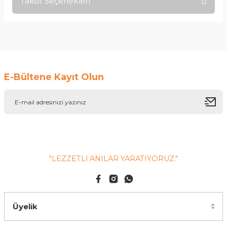
Taksit Seçenekleri
Yorum Yaz
Ürün hakkında henüz soru sorulmamış.
Soru Sor
E-Bültene Kayıt Olun
"LEZZETLİ ANILAR YARATIYORUZ."
Üyelik