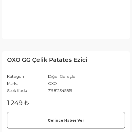
OXO GG Çelik Patates Ezici
Kategori
Diğer Gereçler
Marka
OXO
Stok Kodu
719812345819
1.249 ₺
Gelince Haber Ver