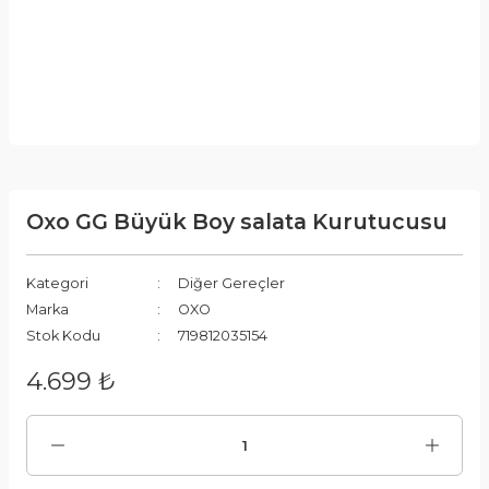
Oxo GG Büyük Boy salata Kurutucusu
Kategori
Diğer Gereçler
Marka
OXO
Stok Kodu
719812035154
4.699 ₺