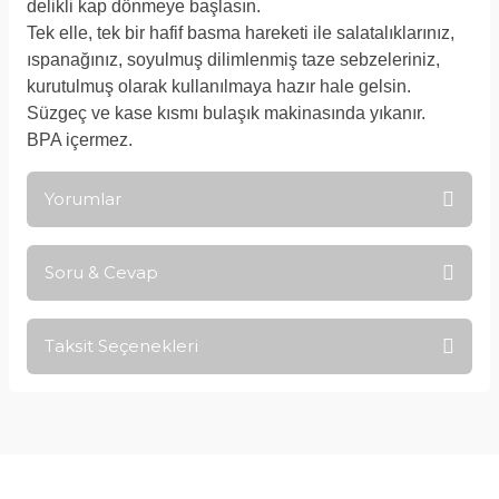
delikli kap dönmeye başlasın.
Tek elle, tek bir hafif basma hareketi ile salatalıklarınız,
ıspanağınız, soyulmuş dilimlenmiş taze sebzeleriniz,
kurutulmuş olarak kullanılmaya hazır hale gelsin.
Süzgeç ve kase kısmı bulaşık makinasında yıkanır.
BPA içermez.
Yorumlar
Soru & Cevap
Bu ürüne ilk yorumu siz yapın!
Taksit Seçenekleri
Yorum Yaz
Ürün hakkında henüz soru sorulmamış.
Soru Sor