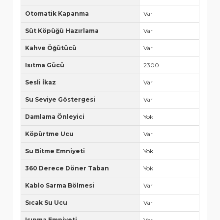
Otomatik Kapanma
Var
Süt Köpüğü Hazırlama
Var
Kahve Öğütücü
Var
Isıtma Gücü
2300
Sesli İkaz
Var
Su Seviye Göstergesi
Var
Damlama Önleyici
Yok
Köpürtme Ucu
Var
Su Bitme Emniyeti
Yok
360 Derece Döner Taban
Yok
Kablo Sarma Bölmesi
Var
Sıcak Su Ucu
Var
Isınma Emniyeti
Var