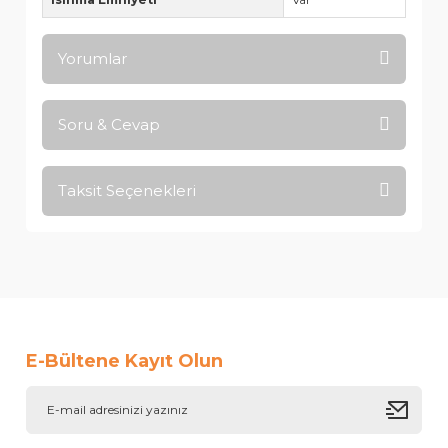
Yorumlar
Soru & Cevap
Bu ürüne ilk yorumu siz yapın!
Taksit Seçenekleri
Ürün hakkında henüz soru sorulmamış.
Yorum Yaz
Soru Sor
E-Bültene Kayıt Olun