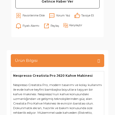
Gelince Haber Ver
Yorum Yaz
Tavsiye Et
Karşılaştır
Fiyatı Alarmı
Paylaş
Ürün Bilgisi
Nespresso Creatista Pro J620 Kahve Makinesi
Nespresso Creatista Pro, modern tasarımı ve kolay kullanımı
ile evde kahve keyfini bambaşka boyutlara taşıyan bir
kahve makinesi. Nespresso’nun kahve konusundaki
uzmanlığından ve gelişmiş teknolojilerinden güç alan
Creatista Pro Kahve Makinesi ile evinizin baristası olun.
Dokunmatik ekran, hazırlık ve bakım konusunda size
rehberlik ediyor. Mükemmel sade kahveden (Ristretto,