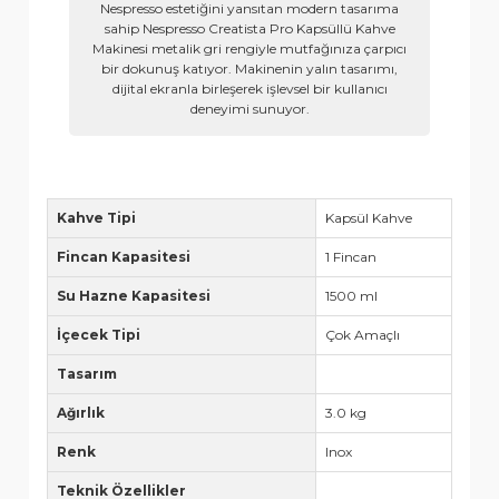
Nespresso estetiğini yansıtan modern tasarıma
sahip Nespresso Creatista Pro Kapsüllü Kahve
Makinesi metalik gri rengiyle mutfağınıza çarpıcı
bir dokunuş katıyor. Makinenin yalın tasarımı,
dijital ekranla birleşerek işlevsel bir kullanıcı
deneyimi sunuyor.
Kahve Tipi
Kapsül Kahve
Fincan Kapasitesi
1 Fincan
Su Hazne Kapasitesi
1500 ml
İçecek Tipi
Çok Amaçlı
Tasarım
Ağırlık
3.0 kg
Renk
Inox
Teknik Özellikler