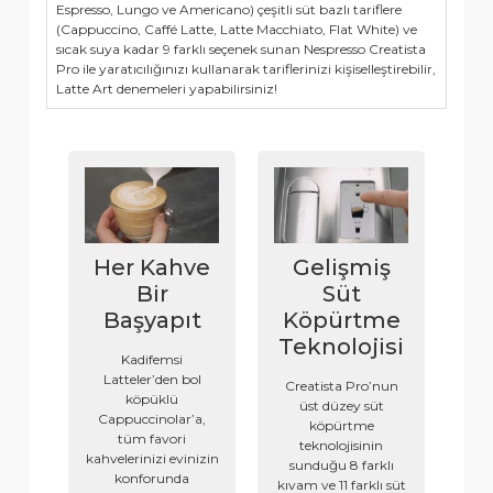
Espresso, Lungo ve Americano) çeşitli süt bazlı tariflere
(Cappuccino, Caffé Latte, Latte Macchiato, Flat White) ve
sıcak suya kadar 9 farklı seçenek sunan Nespresso Creatista
Pro ile yaratıcılığınızı kullanarak tariflerinizi kişiselleştirebilir,
Latte Art denemeleri yapabilirsiniz!
Her Kahve
Gelişmiş
Bir
Süt
Başyapıt
Köpürtme
Teknolojisi
Kadifemsi
Latteler’den bol
Creatista Pro’nun
köpüklü
üst düzey süt
Cappuccinolar’a,
köpürtme
tüm favori
teknolojisinin
kahvelerinizi evinizin
sunduğu 8 farklı
konforunda
kıvam ve 11 farklı süt