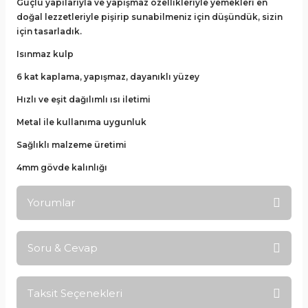
Güçlü yapılarıyla ve yapışmaz özellikleriyle yemekleri en
doğal lezzetleriyle pişirip sunabilmeniz için düşündük, sizin
için tasarladık.
Isınmaz kulp
6 kat kaplama, yapışmaz, dayanıklı yüzey
Hızlı ve eşit dağılımlı ısı iletimi
Metal ile kullanıma uygunluk
Sağlıklı malzeme üretimi
4mm gövde kalınlığı
Yorumlar
Soru & Cevap
Bu ürüne ilk yorumu siz yapın!
Taksit Seçenekleri
Yorum Yaz
Ürün hakkında henüz soru sorulmamış.