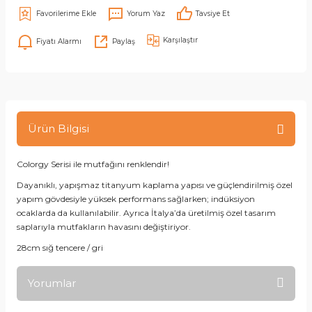
Yorum Yaz
Tavsiye Et
Karşılaştır
Fiyatı Alarmı
Paylaş
Ürün Bilgisi
Colorgy Serisi ile mutfağını renklendir!
Dayanıklı, yapışmaz titanyum kaplama yapısı ve güçlendirilmiş özel
yapım gövdesiyle yüksek performans sağlarken; indüksiyon
ocaklarda da kullanılabilir. Ayrıca İtalya’da üretilmiş özel tasarım
saplarıyla mutfakların havasını değiştiriyor.
28cm sığ tencere / gri
Yorumlar