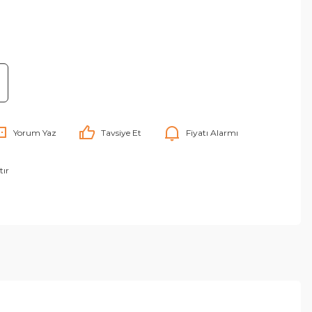
Yorum Yaz
Tavsiye Et
Fiyatı Alarmı
tır