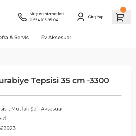
Müşteri hizmetleri
Giriş Yap
0 554 185 95 04
ofra & Servis
Ev Aksesuar
urabiye Tepsisi 35 cm -3300
sisi
,
Mutfak Şefi Aksesuar
Aid
668923