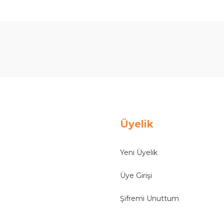
Ürün hakkında henüz soru sorulmamış.
Bu ürüne ilk yorumu siz yapın!
Yorum Yaz
Soru Sor
Üyelik
Yeni Üyelik
Üye Girişi
Şifremi Unuttum