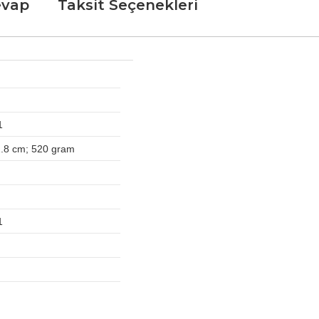
evap
Taksit Seçenekleri
1
 2.8 cm; 520 gram
1