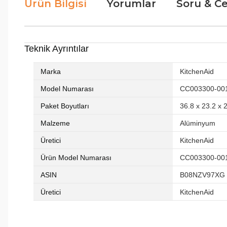
Ürün Bilgisi
Yorumlar
Soru & C
Teknik Ayrıntılar
Marka
‎KitchenAid
Model Numarası
‎CC003300-00
Paket Boyutları
‎36.8 x 23.2 x
Malzeme
‎Alüminyum
Üretici
‎KitchenAid
Ürün Model Numarası
‎CC003300-00
ASIN
‎B08NZV97XG
Üretici
‎KitchenAid