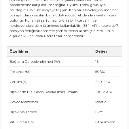
hareketlerine karşı koruma sağlar. Uyumlu renk grubuyla
mutfağınızı bir üst seviyeye taşıyın. Kablosuz Koleksiyonunda her
biri ayrı olarak satılan bir mutfak robotu, el blenderi ve el mikseri
bulunur. Kullanışlı şarj cihazı ürünle birlikte verilir ve
koleksiyondaki tüm ürünlerde kullanılabilir. *354 ml'lik kaselerde 7
porsiyon fesleğenli domates çorbası temel alınmıştır. **Bu ürün
dışarıda kullanılmak üzere tasarlanmamıştır.
Özellikler
Değer
Bağlantı Derecelendirmesi (W)
16
Frekans (Hz)
50/60
Gerilim (V)
220-240
Bıçakların Hızı Devir/Dakika (min - maks)
100-2300
Gövde Malzemesi
Plastic
Bıçak Malzemesi
Evet
Pil Hücresi Tipi
Lithium-Ion