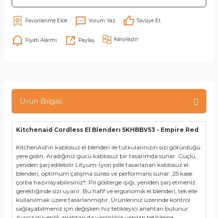
Yorum Yaz
Tavsiye Et
Karşılaştır
Fiyatı Alarmı
Paylaş
Ürün Bilgisi
Kitchenaid Cordless El Blenderı 5KHBBV53 - Empire Red
KitchenAid'in kablosuz el blenderi ile tutkularınızın sizi götürdüğü
yere gidin. Aradığınız gücü kablosuz bir tasarımda sunar. Güçlü,
yeniden şarj edilebilir Lityum-İyon pille tasarlanan kablosuz el
blenderi, optimum çalışma süresi ve performans sunar. 25 kase
çorba hazırlayabilirsiniz*. Pil gösterge ışığı, yeniden şarj etmeniz
gerektiğinde sizi uyarır. Bu hafif ve ergonomik el blenderi, tek elle
kullanılmak üzere tasarlanmıştır. Ürünleriniz üzerinde kontrol
sağlayabilmeniz için değişken hız tetikleyici anahtarı bulunur.
Ayrıca güvenlik anahtarı da yanlışlıkla yapılan tetikleme