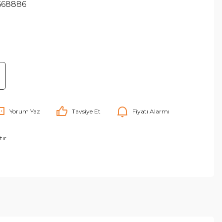
668886
Yorum Yaz
Tavsiye Et
Fiyatı Alarmı
tır