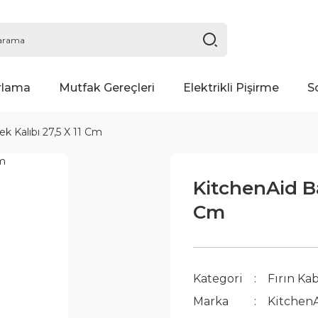
rlama
Mutfak Gereçleri
Elektrikli Pişirme
S
 Kalıbı 27,5 X 11 Cm
KitchenAid Ba
Cm
Kategori
Fırın Kab
Marka
Kitchen