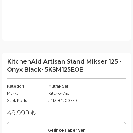
KitchenAid Artisan Stand Mikser 125 -
Onyx Black- 5KSM125EOB
Kategori
Mutfak Şefi
Marka
KitchenAid
Stok Kodu
5413184200770
49.999 ₺
Gelince Haber Ver