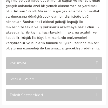
pişirme yoluyla ifade edebilmenizi sağlar ve her seferinde
gerçek anlamda özel bir yemek oluşturmanıza yardımcı
olur. Artisan Stantlı Mikserinizi gerçek anlamda bir mutfak
yardımcısına dönüştürecek olan bir dizi isteğe bağlı
aksesuar. Bunları tekli eklenti göbeği kapağı ile
mikserinize takın ve iş yükünüzü azaltmaya hazır olun. Bu
aksesuarlar ile kıyma hazırlayabilir, makarna açabilir ve
kesebilir, küçük ila büyük miktarlarda malzemeleri
karıştırabilir ve bunların tümünü 90 yılın üzerinde mikser
oluşturma uzmanlığı ile kusursuzca gerçekleştirebilirsiniz.
Yorumlar
Soru & Cevap
Bu ürüne ilk yorumu siz yapın!
Taksit Seçenekleri
Yorum Yaz
Ürün hakkında henüz soru sorulmamış.