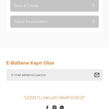
Soru & Cevap
Bu ürüne ilk yorumu siz yapın!
Taksit Seçenekleri
Ürün hakkında henüz soru sorulmamış.
Yorum Yaz
Soru Sor
E-Bültene Kayıt Olun
"LEZZETLİ ANILAR YARATIYORUZ."