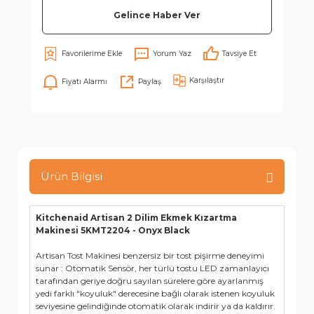
Gelince Haber Ver
Yorum Yaz
Tavsiye Et
Karşılaştır
Fiyatı Alarmı
Paylaş
Ürün Bilgisi
Kitchenaid Artisan 2 Dilim Ekmek Kızartma
Makinesi 5KMT2204 - Onyx Black
Artisan Tost Makinesi benzersiz bir tost pişirme deneyimi
sunar : Otomatik Sensör, her türlü tostu LED zamanlayıcı
tarafından geriye doğru sayılan sürelere göre ayarlanmış
yedi farklı "koyuluk" derecesine bağlı olarak istenen koyuluk
seviyesine gelindiğinde otomatik olarak indirir ya da kaldırır.