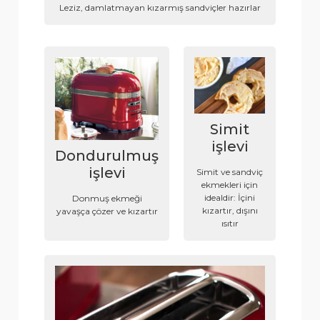
Leziz, damlatmayan kızarmış sandviçler hazırlar
Simit
işlevi
Dondurulmuş
işlevi
Simit ve sandviç
ekmekleri için
idealdir: İçini
Donmuş ekmeği
kızartır, dışını
yavaşça çözer ve kızartır
ısıtır