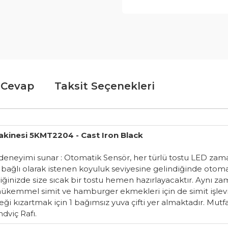
 Cevap
Taksit Seçenekleri
akinesi 5KMT2204 - Cast Iron Black
 deneyimi sunar : Otomatik Sensör, her türlü tostu LED zama
bağlı olarak istenen koyuluk seviyesine gelindiğinde otomati
diğinizde size sıcak bir tostu hemen hazırlayacaktır. Aynı 
 mükemmel simit ve hamburger ekmekleri için de simit işlevin
eği kızartmak için 1 bağımsız yuva çifti yer almaktadır. Mutf
ndviç Rafı.