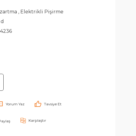
zartma
,
Elektrikli Pişirme
id
24236
Yorum Yaz
Tavsiye Et
Karşılaştır
Paylaş