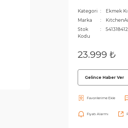
Kategori
Ekmek Kı
Marka
KitchenA
Stok
54131841
Kodu
23.999 ₺
Gelince Haber Ver
Fiyatı Alarmı