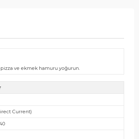
in, pizza ve ekmek hamuru yoğurun.
r
irect Current)
40