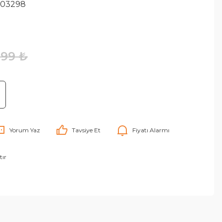
603298
999 ₺
Yorum Yaz
Tavsiye Et
Fiyatı Alarmı
tır