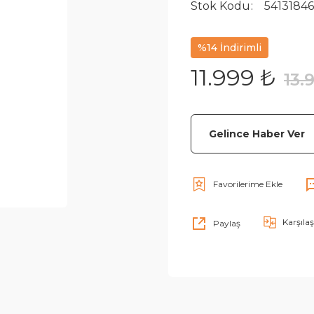
Stok Kodu
5413184
%14 İndirimli
11.999 ₺
13.
Gelince Haber Ver
Karşılaş
Paylaş