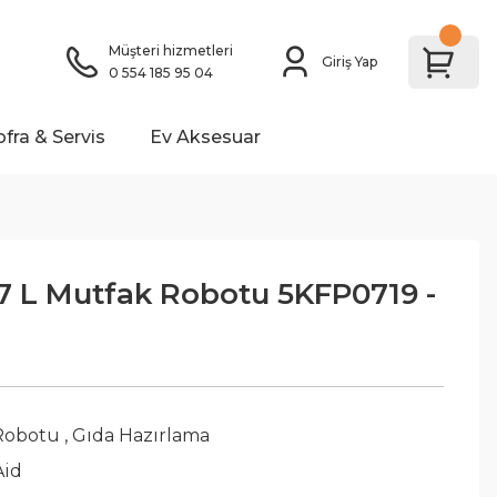
Müşteri hizmetleri
Giriş Yap
0 554 185 95 04
ofra & Servis
Ev Aksesuar
,7 L Mutfak Robotu 5KFP0719 -
Robotu
,
Gıda Hazırlama
Aid