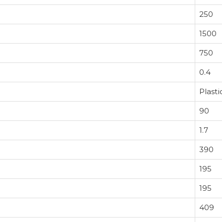
250
1500
750
0.4
Plasti
90
1.7
390
195
195
409