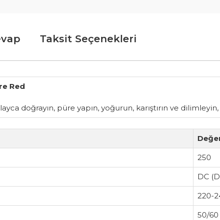
evap
Taksit Seçenekleri
re Red
layca doğrayın, püre yapın, yoğurun, karıştırın ve dilimley
Değe
250
DC (D
220-2
50/60