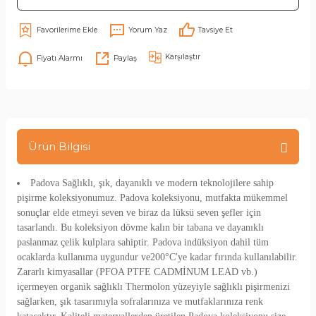
Yorum Yaz
Tavsiye Et
Karşılaştır
Fiyatı Alarmı
Paylaş
Ürün Bilgisi
Padova Sağlıklı, şık, dayanıklı ve modern teknolojilere sahip
pişirme koleksiyonumuz. Padova koleksiyonu, mutfakta mükemmel
sonuçlar elde etmeyi seven ve biraz da lüksü seven şefler için
tasarlandı. Bu koleksiyon dövme kalın bir tabana ve dayanıklı
paslanmaz çelik kulplara sahiptir. Padova indüksiyon dahil tüm
ocaklarda kullanıma uygundur ve200°C'ye kadar fırında kullanılabilir.
Zararlı kimyasallar (PFOA PTFE CADMİNUM LEAD vb.)
içermeyen organik sağlıklı Thermolon yüzeyiyle sağlıklı pişirmenizi
sağlarken, şık tasarımıyla sofralarınıza ve mutfaklarınıza renk