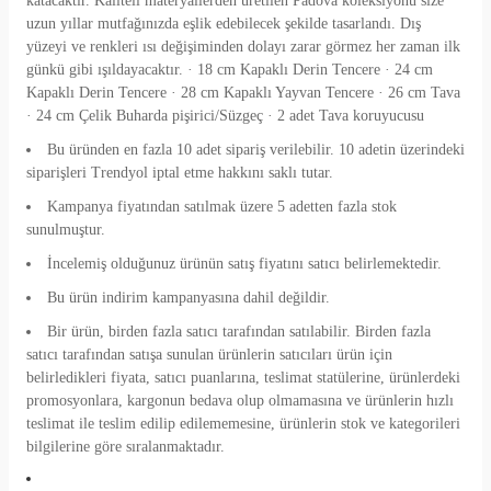
katacaktır. Kaliteli materyallerden üretilen Padova koleksiyonu size
uzun yıllar mutfağınızda eşlik edebilecek şekilde tasarlandı. Dış
yüzeyi ve renkleri ısı değişiminden dolayı zarar görmez her zaman ilk
günkü gibi ışıldayacaktır. · 18 cm Kapaklı Derin Tencere · 24 cm
Kapaklı Derin Tencere · 28 cm Kapaklı Yayvan Tencere · 26 cm Tava
· 24 cm Çelik Buharda pişirici/Süzgeç · 2 adet Tava koruyucusu
Bu üründen en fazla 10 adet sipariş verilebilir. 10 adetin üzerindeki
siparişleri Trendyol iptal etme hakkını saklı tutar.
Kampanya fiyatından satılmak üzere 5 adetten fazla stok
sunulmuştur.
İncelemiş olduğunuz ürünün satış fiyatını satıcı belirlemektedir.
Bu ürün indirim kampanyasına dahil değildir.
Bir ürün, birden fazla satıcı tarafından satılabilir. Birden fazla
satıcı tarafından satışa sunulan ürünlerin satıcıları ürün için
belirledikleri fiyata, satıcı puanlarına, teslimat statülerine, ürünlerdeki
promosyonlara, kargonun bedava olup olmamasına ve ürünlerin hızlı
teslimat ile teslim edilip edilememesine, ürünlerin stok ve kategorileri
bilgilerine göre sıralanmaktadır.