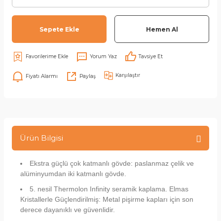
Sepete Ekle
Hemen Al
Yorum Yaz
Tavsiye Et
Karşılaştır
Fiyatı Alarmı
Paylaş
Ürün Bilgisi
Ekstra güçlü çok katmanlı gövde: paslanmaz çelik ve
alüminyumdan iki katmanlı gövde.
5. nesil Thermolon Infinity seramik kaplama. Elmas
Kristallerle Güçlendirilmiş: Metal pişirme kapları için son
derece dayanıklı ve güvenlidir.