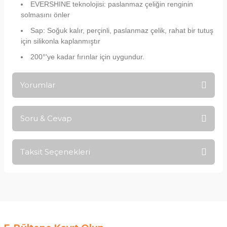
EVERSHINE teknolojisi: paslanmaz çeliğin renginin
solmasını önler
Sap: Soğuk kalır, perçinli, paslanmaz çelik, rahat bir tutuş
için silikonla kaplanmıştır
200°'ye kadar fırınlar için uygundur.
Yorumlar
Soru & Cevap
Bu ürüne ilk yorumu siz yapın!
Taksit Seçenekleri
Yorum Yaz
Ürün hakkında henüz soru sorulmamış.
Soru Sor