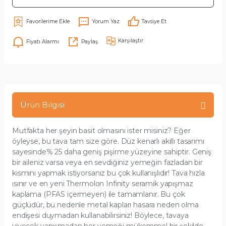
Yorum Yaz
Tavsiye Et
Karşılaştır
Fiyatı Alarmı
Paylaş
Ürün Bilgisi
Mutfakta her şeyin basit olmasını ister misiniz? Eğer
öyleyse, bu tava tam size göre. Düz kenarlı akıllı tasarımı
sayesinde% 25 daha geniş pişirme yüzeyine sahiptir. Geniş
bir aileniz varsa veya en sevdiğiniz yemeğin fazladan bir
kısmını yapmak istiyorsanız bu çok kullanışlıdır! Tava hızla
ısınır ve en yeni Thermolon Infinity seramik yapışmaz
kaplama (PFAS içermeyen) ile tamamlanır. Bu çok
güçlüdür, bu nedenle metal kapları hasara neden olma
endişesi duymadan kullanabilirsiniz! Böylece, tavaya