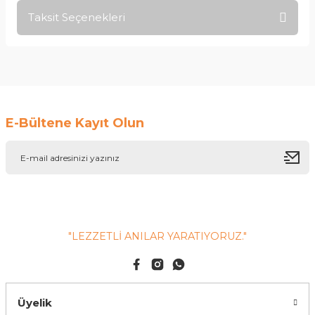
Taksit Seçenekleri
Yorum Yaz
Ürün hakkında henüz soru sorulmamış.
Soru Sor
E-Bültene Kayıt Olun
"LEZZETLİ ANILAR YARATIYORUZ."
Üyelik