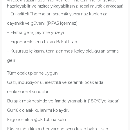
yiyecek yapışmadan her yemeği mükemmel bir şekilde
hazırlayabilir ve hızlıca yıkayabilirsiniz. İdeal mutfak arkadaşı!
– En kaliteli Thermolon seramik yapışmaz kaplama:
dayanıklı ve güvenli (PFAS içermez)
– Ekstra geniş pişirme yüzeyi
– Ergonomik serin tutan Bakalit sap
– Kusursuz iç kısım, temizlenmesi kolay olduğu anlamına
gelir
Tüm ocak tiplerine uygun
Gazlı, indüksiyonlu, elektrikli ve seramik ocaklarda
mükemmel sonuçlar.
Bulaşık makinesinde ve fırında yıkanabilir (180ºC’ye kadar)
Günlük olarak kullanımı kolaydır.
Ergonomik soğuk tutma kolu
Ekstra rahatlık için her zaman serin kalan bakalit sap.