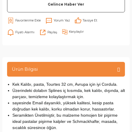
Gelince Haber Ver
Yorum Yaz
Tavsiye Et
Karşılaştır
Fiyatı Alarmı
Paylaş
Ürün Bilgisi
Kek Kalıbı, pasta, Tourtes 32 cm, Avrupa için iyi Cordula.
Üzerindeki dolabın Splines iç kısımda, kek kalıbı, dışında, alt
parçası, temizleme kolaylaştırmak için.
sayesinde Email dayanıklı, yüksek kalitesi, kesip pasta
doğrudan kek kalıbı, korku olmadan korur, hassastırlar.
Seramikten Üretilmiştir, bu malzeme homojen bir pişirme
ideal pastalar pişirme kalpler ve Schmackhafte; masada,
sıcaklık süresince öğün.