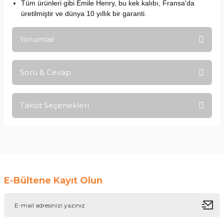
Tüm ürünleri gibi Emile Henry, bu kek kalıbı, Fransa'da
üretilmiştir ve dünya 10 yıllık bir garanti.
Yorumlar
Soru & Cevap
Bu ürüne ilk yorumu siz yapın!
Taksit Seçenekleri
Yorum Yaz
Ürün hakkında henüz soru sorulmamış.
Soru Sor
E-Bültene Kayıt Olun