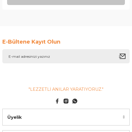
Yorum Yaz
Ürün hakkında henüz soru sorulmamış.
Soru Sor
E-Bültene Kayıt Olun
"LEZZETLİ ANILAR YARATIYORUZ."
Üyelik