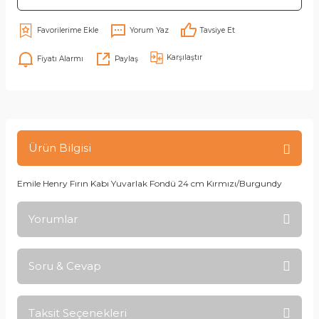
Yorum Yaz
Tavsiye Et
Karşılaştır
Fiyatı Alarmı
Paylaş
Ürün Bilgisi
Emile Henry Fırın Kabı Yuvarlak Fondü 24 cm Kırmızı/Burgundy
Yorumlar
Soru & Cevap
Bu ürüne ilk yorumu siz yapın!
Taksit Seçenekleri