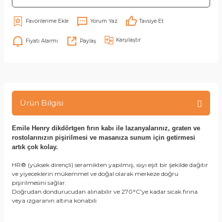
Yorum Yaz
Tavsiye Et
Karşılaştır
Fiyatı Alarmı
Paylaş
Ürün Bilgisi
Emile Henry dikdörtgen fırın kabı ile lazanyalarınız, graten ve
rostolarınızın pişirilmesi ve masanıza sunum için getirmesi
artık çok kolay.
HR® (yüksek dirençli) seramikten yapılmış, ısıyı eşit bir şekilde dağıtır
ve yiyeceklerin mükemmel ve doğal olarak merkeze doğru
pişirilmesini sağlar.
Doğrudan dondurucudan alınabilir ve 270°C'ye kadar sıcak fırına
veya ızgaranın altına konabili